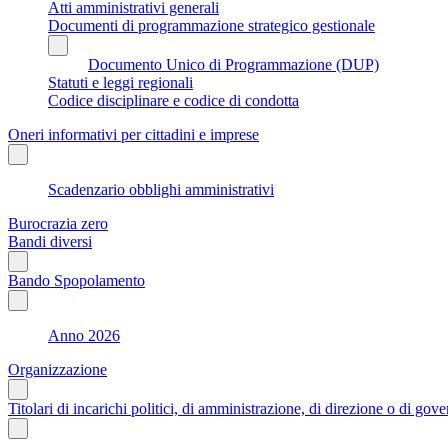
Atti amministrativi generali
Documenti di programmazione strategico gestionale
Documento Unico di Programmazione (DUP)
Statuti e leggi regionali
Codice disciplinare e codice di condotta
Oneri informativi per cittadini e imprese
Scadenzario obblighi amministrativi
Burocrazia zero
Bandi diversi
Bando Spopolamento
Anno 2026
Organizzazione
Titolari di incarichi politici, di amministrazione, di direzione o di gov