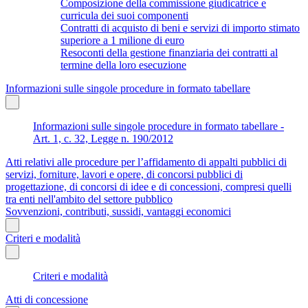
Composizione della commissione giudicatrice e
curricula dei suoi componenti
Contratti di acquisto di beni e servizi di importo stimato
superiore a 1 milione di euro
Resoconti della gestione finanziaria dei contratti al
termine della loro esecuzione
Informazioni sulle singole procedure in formato tabellare
Informazioni sulle singole procedure in formato tabellare -
Art. 1, c. 32, Legge n. 190/2012
Atti relativi alle procedure per l’affidamento di appalti pubblici di
servizi, forniture, lavori e opere, di concorsi pubblici di
progettazione, di concorsi di idee e di concessioni, compresi quelli
tra enti nell'ambito del settore pubblico
Sovvenzioni, contributi, sussidi, vantaggi economici
Criteri e modalità
Criteri e modalità
Atti di concessione