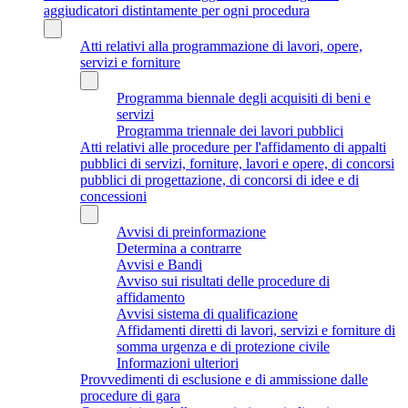
aggiudicatori distintamente per ogni procedura
Atti relativi alla programmazione di lavori, opere,
servizi e forniture
Programma biennale degli acquisiti di beni e
servizi
Programma triennale dei lavori pubblici
Atti relativi alle procedure per l'affidamento di appalti
pubblici di servizi, forniture, lavori e opere, di concorsi
pubblici di progettazione, di concorsi di idee e di
concessioni
Avvisi di preinformazione
Determina a contrarre
Avvisi e Bandi
Avviso sui risultati delle procedure di
affidamento
Avvisi sistema di qualificazione
Affidamenti diretti di lavori, servizi e forniture di
somma urgenza e di protezione civile
Informazioni ulteriori
Provvedimenti di esclusione e di ammissione dalle
procedure di gara