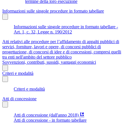
termine della loro esecuzione
Informazioni sulle singole procedure in formato tabellare
Informazioni sulle singole procedure in formato tabellare -
Art. 1, c. 32, Legge n. 190/2012
Atti relativi alle procedure per l’affidamento di appalti pubblici di
servizi, forniture, lavori e opere, di concorsi pubblici di
progettazione, di concorsi di idee e di concessioni, compresi quelli
tra enti nell'ambito del settore pubblico
Sovvenzioni, contributi, sussidi, vantaggi economici
Criteri e modalità
Criteri e modalità
Atti di concessione
Atti di concessione (dall'anno 2018)
Atti di concessione - in formato tabellare