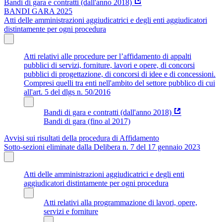
Bandi di gara e contratti (dall'anno 2018)
BANDI GARA 2025
Atti delle amministrazioni aggiudicatrici e degli enti aggiudicatori
distintamente per ogni procedura
Atti relativi alle procedure per l’affidamento di appalti
pubblici di servizi, forniture, lavori e opere, di concorsi
pubblici di progettazione, di concorsi di idee e di concessioni.
Compresi quelli tra enti nell'ambito del settore pubblico di cui
all'art. 5 del dlgs n. 50/2016
Bandi di gara e contratti (dall'anno 2018)
Bandi di gara (fino al 2017)
Avvisi sui risultati della procedura di Affidamento
Sotto-sezioni eliminate dalla Delibera n. 7 del 17 gennaio 2023
Atti delle amministrazioni aggiudicatrici e degli enti
aggiudicatori distintamente per ogni procedura
Atti relativi alla programmazione di lavori, opere,
servizi e forniture