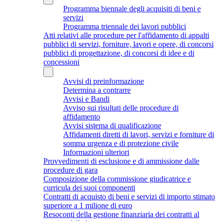
Programma biennale degli acquisiti di beni e
servizi
Programma triennale dei lavori pubblici
Atti relativi alle procedure per l'affidamento di appalti
pubblici di servizi, forniture, lavori e opere, di concorsi
pubblici di progettazione, di concorsi di idee e di
concessioni
Avvisi di preinformazione
Determina a contrarre
Avvisi e Bandi
Avviso sui risultati delle procedure di
affidamento
Avvisi sistema di qualificazione
Affidamenti diretti di lavori, servizi e forniture di
somma urgenza e di protezione civile
Informazioni ulteriori
Provvedimenti di esclusione e di ammissione dalle
procedure di gara
Composizione della commissione giudicatrice e
curricula dei suoi componenti
Contratti di acquisto di beni e servizi di importo stimato
superiore a 1 milione di euro
Resoconti della gestione finanziaria dei contratti al