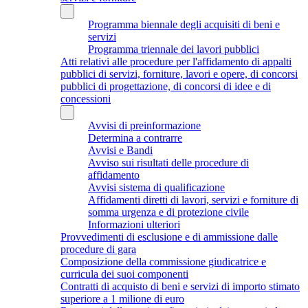
Programma biennale degli acquisiti di beni e
servizi
Programma triennale dei lavori pubblici
Atti relativi alle procedure per l'affidamento di appalti
pubblici di servizi, forniture, lavori e opere, di concorsi
pubblici di progettazione, di concorsi di idee e di
concessioni
Avvisi di preinformazione
Determina a contrarre
Avvisi e Bandi
Avviso sui risultati delle procedure di
affidamento
Avvisi sistema di qualificazione
Affidamenti diretti di lavori, servizi e forniture di
somma urgenza e di protezione civile
Informazioni ulteriori
Provvedimenti di esclusione e di ammissione dalle
procedure di gara
Composizione della commissione giudicatrice e
curricula dei suoi componenti
Contratti di acquisto di beni e servizi di importo stimato
superiore a 1 milione di euro