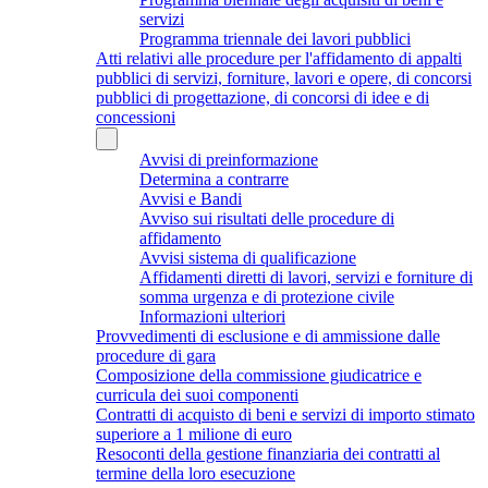
servizi
Programma triennale dei lavori pubblici
Atti relativi alle procedure per l'affidamento di appalti
pubblici di servizi, forniture, lavori e opere, di concorsi
pubblici di progettazione, di concorsi di idee e di
concessioni
Avvisi di preinformazione
Determina a contrarre
Avvisi e Bandi
Avviso sui risultati delle procedure di
affidamento
Avvisi sistema di qualificazione
Affidamenti diretti di lavori, servizi e forniture di
somma urgenza e di protezione civile
Informazioni ulteriori
Provvedimenti di esclusione e di ammissione dalle
procedure di gara
Composizione della commissione giudicatrice e
curricula dei suoi componenti
Contratti di acquisto di beni e servizi di importo stimato
superiore a 1 milione di euro
Resoconti della gestione finanziaria dei contratti al
termine della loro esecuzione