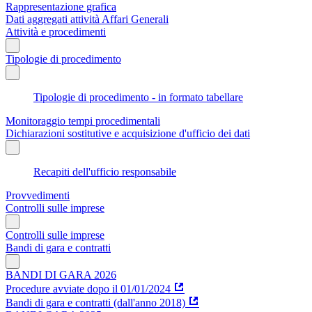
Rappresentazione grafica
Dati aggregati attività Affari Generali
Attività e procedimenti
Tipologie di procedimento
Tipologie di procedimento - in formato tabellare
Monitoraggio tempi procedimentali
Dichiarazioni sostitutive e acquisizione d'ufficio dei dati
Recapiti dell'ufficio responsabile
Provvedimenti
Controlli sulle imprese
Controlli sulle imprese
Bandi di gara e contratti
BANDI DI GARA 2026
Procedure avviate dopo il 01/01/2024
Bandi di gara e contratti (dall'anno 2018)