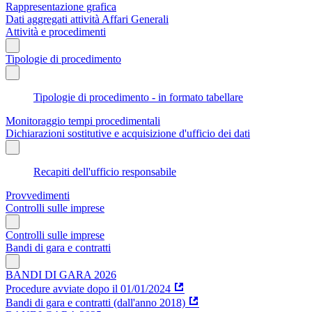
Rappresentazione grafica
Dati aggregati attività Affari Generali
Attività e procedimenti
Tipologie di procedimento
Tipologie di procedimento - in formato tabellare
Monitoraggio tempi procedimentali
Dichiarazioni sostitutive e acquisizione d'ufficio dei dati
Recapiti dell'ufficio responsabile
Provvedimenti
Controlli sulle imprese
Controlli sulle imprese
Bandi di gara e contratti
BANDI DI GARA 2026
Procedure avviate dopo il 01/01/2024
Bandi di gara e contratti (dall'anno 2018)