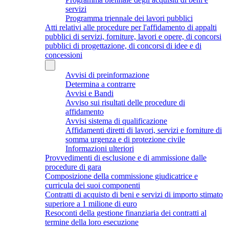
servizi
Programma triennale dei lavori pubblici
Atti relativi alle procedure per l'affidamento di appalti
pubblici di servizi, forniture, lavori e opere, di concorsi
pubblici di progettazione, di concorsi di idee e di
concessioni
Avvisi di preinformazione
Determina a contrarre
Avvisi e Bandi
Avviso sui risultati delle procedure di
affidamento
Avvisi sistema di qualificazione
Affidamenti diretti di lavori, servizi e forniture di
somma urgenza e di protezione civile
Informazioni ulteriori
Provvedimenti di esclusione e di ammissione dalle
procedure di gara
Composizione della commissione giudicatrice e
curricula dei suoi componenti
Contratti di acquisto di beni e servizi di importo stimato
superiore a 1 milione di euro
Resoconti della gestione finanziaria dei contratti al
termine della loro esecuzione