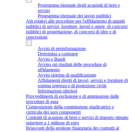
Programma biennale degli acquisiti di beni e
servizi
Programma triennale dei lavori pubblici
Atti relativi alle procedure per l'affidamento di appalti
pubblici di servizi, forniture, lavori e opere, di concorsi
pubblici di progettazione, di concorsi di idee e di
concessioni
Avvisi di preinformazione
Determina a contrarre
Avvisi e Bandi
Avviso sui risultati delle procedure di
affidamento
Avvisi sistema di qualificazione
Affidamenti diretti di lavori, servizi e forniture di
somma urgenza e di protezione civile
Informazioni ulteriori
Provvedimenti di esclusione e di ammissione dalle
procedure di gara
Composizione della commissione giudicatrice e
curricula dei suoi componenti
Contratti di acquisto di beni e servizi di importo stimato
superiore a 1 milione di euro
Resoconti della gestione finanziaria dei contratti al