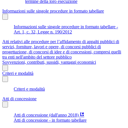
termine della loro esecuzione
Informazioni sulle singole procedure in formato tabellare
Informazioni sulle singole procedure in formato tabellare -
Art. 1, c. 32, Legge n. 190/2012
Atti relativi alle procedure per l’affidamento di appalti pubblici di
servizi, forniture, lavori e opere, di concorsi pubblici di
progettazione, di concorsi di idee e di concessioni, compresi quelli
tra enti nell'ambito del settore pubblico
Sovvenzioni, contributi, sussidi, vantaggi economici
Criteri e modalità
Criteri e modalità
Atti di concessione
Atti di concessione (dall'anno 2018)
Atti di concessione - in formato tabellare