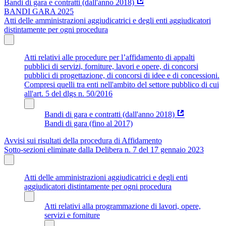
Bandi di gara e contratti (dall'anno 2018)
BANDI GARA 2025
Atti delle amministrazioni aggiudicatrici e degli enti aggiudicatori
distintamente per ogni procedura
Atti relativi alle procedure per l’affidamento di appalti
pubblici di servizi, forniture, lavori e opere, di concorsi
pubblici di progettazione, di concorsi di idee e di concessioni.
Compresi quelli tra enti nell'ambito del settore pubblico di cui
all'art. 5 del dlgs n. 50/2016
Bandi di gara e contratti (dall'anno 2018)
Bandi di gara (fino al 2017)
Avvisi sui risultati della procedura di Affidamento
Sotto-sezioni eliminate dalla Delibera n. 7 del 17 gennaio 2023
Atti delle amministrazioni aggiudicatrici e degli enti
aggiudicatori distintamente per ogni procedura
Atti relativi alla programmazione di lavori, opere,
servizi e forniture