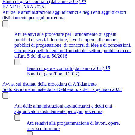
Bandi di gara e contratti (dall'anno 2018)
BANDI GARA 2025
Atti delle amministrazioni aggiudicatrici e degli enti aggiudicatori
distintamente per ogni procedura
Atti relativi alle procedure per l’affidamento di appalti
pubblici di servizi, forniture, lavori e opere, di concorsi
pubblici di progettazione, di concorsi di idee e di concessioni.
Compresi quelli tra enti nell'ambito del settore pubblico di cui
all'art. 5 del dlgs n. 50/2016
Bandi di gara e contratti (dall'anno 2018)
Bandi di gara (fino al 2017)
Avvisi sui risultati della procedura di Affidamento
Sotto-sezioni eliminate dalla Delibera n. 7 del 17 gennaio 2023
Atti delle amministrazioni aggiudicatrici e degli enti
aggiudicatori distintamente per ogni procedura
Atti relativi alla programmazione di lavori, opere,
servizi e forniture