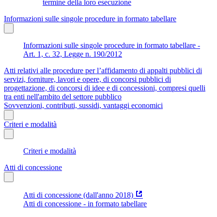
termine della loro esecuzione
Informazioni sulle singole procedure in formato tabellare
Informazioni sulle singole procedure in formato tabellare -
Art. 1, c. 32, Legge n. 190/2012
Atti relativi alle procedure per l’affidamento di appalti pubblici di
servizi, forniture, lavori e opere, di concorsi pubblici di
progettazione, di concorsi di idee e di concessioni, compresi quelli
tra enti nell'ambito del settore pubblico
Sovvenzioni, contributi, sussidi, vantaggi economici
Criteri e modalità
Criteri e modalità
Atti di concessione
Atti di concessione (dall'anno 2018)
Atti di concessione - in formato tabellare