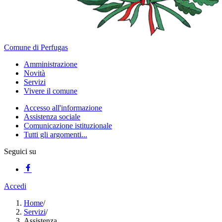
Comune di Perfugas
Amministrazione
Novità
Servizi
Vivere il comune
Accesso all'informazione
Assistenza sociale
Comunicazione istituzionale
Tutti gli argomenti...
Seguici su
Accedi
Home
/
Servizi
/
Assistenza