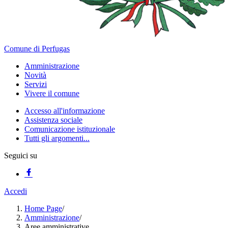
Comune di Perfugas
Amministrazione
Novità
Servizi
Vivere il comune
Accesso all'informazione
Assistenza sociale
Comunicazione istituzionale
Tutti gli argomenti...
Seguici su
Accedi
Home Page
/
Amministrazione
/
Aree amministrative