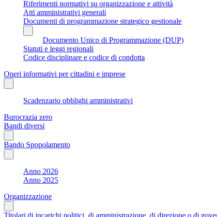
Riferimenti normativi su organizzazione e attività
Atti amministrativi generali
Documenti di programmazione strategico gestionale
Documento Unico di Programmazione (DUP)
Statuti e leggi regionali
Codice disciplinare e codice di condotta
Oneri informativi per cittadini e imprese
Scadenzario obblighi amministrativi
Burocrazia zero
Bandi diversi
Bando Spopolamento
Anno 2026
Anno 2025
Organizzazione
Titolari di incarichi politici, di amministrazione, di direzione o di gov