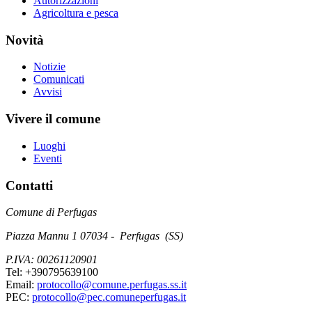
Autorizzazioni
Agricoltura e pesca
Novità
Notizie
Comunicati
Avvisi
Vivere il comune
Luoghi
Eventi
Contatti
Comune di Perfugas
Piazza Mannu 1 07034 - Perfugas (SS)
P.IVA: 00261120901
Tel: +390795639100
Email:
protocollo@comune.perfugas.ss.it
PEC:
protocollo@pec.comuneperfugas.it