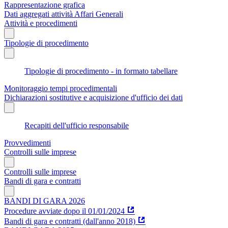
Rappresentazione grafica
Dati aggregati attività Affari Generali
Attività e procedimenti
Tipologie di procedimento
Tipologie di procedimento - in formato tabellare
Monitoraggio tempi procedimentali
Dichiarazioni sostitutive e acquisizione d'ufficio dei dati
Recapiti dell'ufficio responsabile
Provvedimenti
Controlli sulle imprese
Controlli sulle imprese
Bandi di gara e contratti
BANDI DI GARA 2026
Procedure avviate dopo il 01/01/2024
Bandi di gara e contratti (dall'anno 2018)