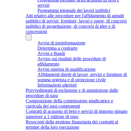
servizi
Programma triennale dei lavori pubblici
Atti relativi alle procedure per l'affidamento di appalti
pubblici di servizi, forniture, lavori e opere, di concorsi
pubblici di progettazione, di concorsi di idee e di
concessioni
Avvisi di preinformazione
Determina a contrarre
Avvisi e Bandi
Avviso sui risultati delle procedure di
affidamento
Avvisi sistema di qualificazione
Affidamenti diretti di lavori, servizi e forniture di
somma urgenza e di protezione civile
Informazioni ulteriori
Provvedimenti di esclusione e di ammissione dalle
procedure di gara
Composizione della commissione giudicatrice e
curricula dei suoi componenti
Contratti di acquisto di beni e servizi di importo stimato
superiore a 1 milione di euro
Resoconti della gestione finanziaria dei contratti al
termine della loro esecuzione