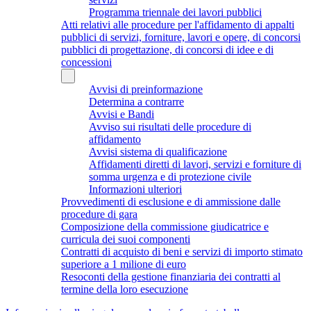
Programma triennale dei lavori pubblici
Atti relativi alle procedure per l'affidamento di appalti
pubblici di servizi, forniture, lavori e opere, di concorsi
pubblici di progettazione, di concorsi di idee e di
concessioni
Avvisi di preinformazione
Determina a contrarre
Avvisi e Bandi
Avviso sui risultati delle procedure di
affidamento
Avvisi sistema di qualificazione
Affidamenti diretti di lavori, servizi e forniture di
somma urgenza e di protezione civile
Informazioni ulteriori
Provvedimenti di esclusione e di ammissione dalle
procedure di gara
Composizione della commissione giudicatrice e
curricula dei suoi componenti
Contratti di acquisto di beni e servizi di importo stimato
superiore a 1 milione di euro
Resoconti della gestione finanziaria dei contratti al
termine della loro esecuzione