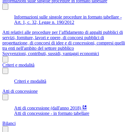
Informazioni sulle singole procedure in formato tabellare
Informazioni sulle singole procedure in formato tabellare -
Art. 1, c. 32, Legge n. 190/2012
Atti relativi alle procedure per l’affidamento di appalti pubblici di
servizi, forniture, lavori e opere, di concorsi pubblici di
progettazione, di concorsi di idee e di concessioni, compresi quelli
tra enti nell'ambito del settore pubblico
Sovvenzioni, contributi, sussidi, vantaggi economici
Criteri e modalità
Criteri e modalità
Atti di concessione
Atti di concessione (dall'anno 2018)
Atti di concessione - in formato tabellare
Bilanci