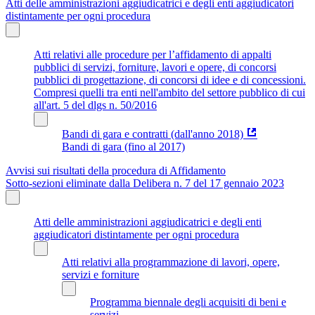
Atti delle amministrazioni aggiudicatrici e degli enti aggiudicatori
distintamente per ogni procedura
Atti relativi alle procedure per l’affidamento di appalti
pubblici di servizi, forniture, lavori e opere, di concorsi
pubblici di progettazione, di concorsi di idee e di concessioni.
Compresi quelli tra enti nell'ambito del settore pubblico di cui
all'art. 5 del dlgs n. 50/2016
Bandi di gara e contratti (dall'anno 2018)
Bandi di gara (fino al 2017)
Avvisi sui risultati della procedura di Affidamento
Sotto-sezioni eliminate dalla Delibera n. 7 del 17 gennaio 2023
Atti delle amministrazioni aggiudicatrici e degli enti
aggiudicatori distintamente per ogni procedura
Atti relativi alla programmazione di lavori, opere,
servizi e forniture
Programma biennale degli acquisiti di beni e
servizi