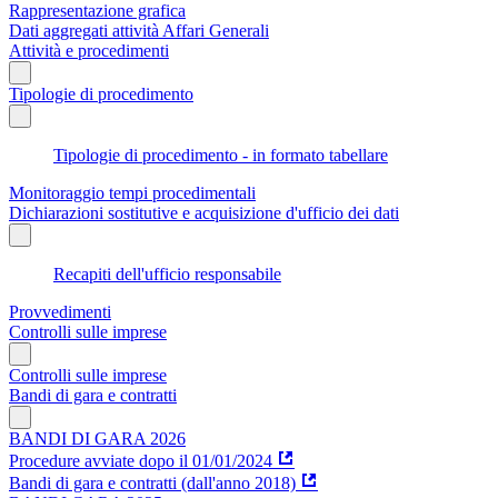
Rappresentazione grafica
Dati aggregati attività Affari Generali
Attività e procedimenti
Tipologie di procedimento
Tipologie di procedimento - in formato tabellare
Monitoraggio tempi procedimentali
Dichiarazioni sostitutive e acquisizione d'ufficio dei dati
Recapiti dell'ufficio responsabile
Provvedimenti
Controlli sulle imprese
Controlli sulle imprese
Bandi di gara e contratti
BANDI DI GARA 2026
Procedure avviate dopo il 01/01/2024
Bandi di gara e contratti (dall'anno 2018)