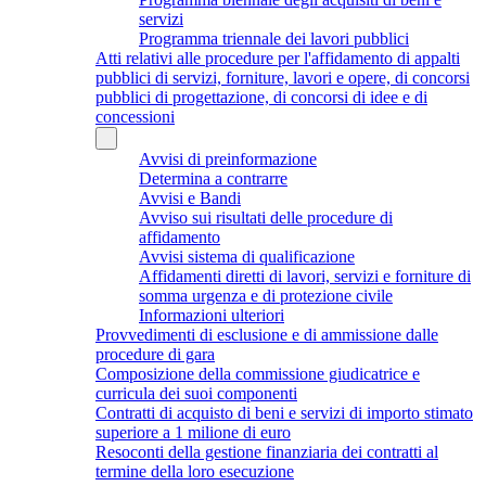
servizi
Programma triennale dei lavori pubblici
Atti relativi alle procedure per l'affidamento di appalti
pubblici di servizi, forniture, lavori e opere, di concorsi
pubblici di progettazione, di concorsi di idee e di
concessioni
Avvisi di preinformazione
Determina a contrarre
Avvisi e Bandi
Avviso sui risultati delle procedure di
affidamento
Avvisi sistema di qualificazione
Affidamenti diretti di lavori, servizi e forniture di
somma urgenza e di protezione civile
Informazioni ulteriori
Provvedimenti di esclusione e di ammissione dalle
procedure di gara
Composizione della commissione giudicatrice e
curricula dei suoi componenti
Contratti di acquisto di beni e servizi di importo stimato
superiore a 1 milione di euro
Resoconti della gestione finanziaria dei contratti al
termine della loro esecuzione