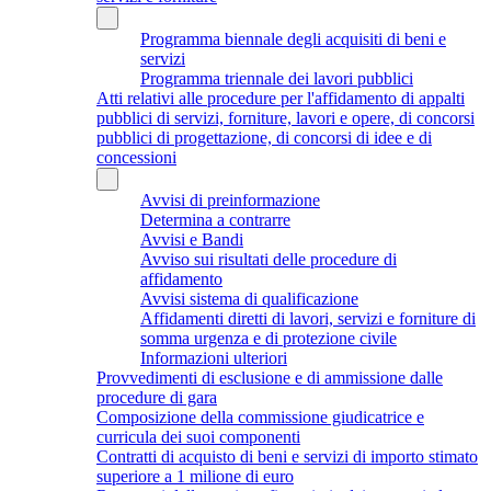
Programma biennale degli acquisiti di beni e
servizi
Programma triennale dei lavori pubblici
Atti relativi alle procedure per l'affidamento di appalti
pubblici di servizi, forniture, lavori e opere, di concorsi
pubblici di progettazione, di concorsi di idee e di
concessioni
Avvisi di preinformazione
Determina a contrarre
Avvisi e Bandi
Avviso sui risultati delle procedure di
affidamento
Avvisi sistema di qualificazione
Affidamenti diretti di lavori, servizi e forniture di
somma urgenza e di protezione civile
Informazioni ulteriori
Provvedimenti di esclusione e di ammissione dalle
procedure di gara
Composizione della commissione giudicatrice e
curricula dei suoi componenti
Contratti di acquisto di beni e servizi di importo stimato
superiore a 1 milione di euro