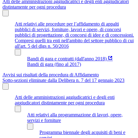
Atti delle amministrazioni aggiudicatrici e degli enti aggiudicatori
distintamente per ogni procedura
Atti relativi alle procedure per l’affidamento di appalti
pubblici di servizi, forniture, lavori e opere, di concorsi
pubblici di progettazione, di concorsi di idee e di concessioni.
Compresi quelli tra enti nell'ambito del settore pubblico di cui
all'art. 5 del dlgs n. 50/2016
Bandi di gara e contratti (dall'anno 2018)
Bandi di gara (fino al 2017)
Avvisi sui risultati della procedura di Affidamento
Sotto-sezioni eliminate dalla Delibera n. 7 del 17 gennaio 2023
Atti delle amministrazioni aggiudicatrici e degli enti
aggiudicatori distintamente per ogni procedura
Atti relativi alla programmazione di lavori, opere,
servizi e forniture
Programma biennale degli acquisiti di beni e
servizi