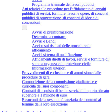
Programma triennale dei lavori pubblici
Atti relativi alle procedure per l'affidamento di appalti
pubblici di servizi, forniture, lavori e opere, di concorsi
pubblici di progettazione, di concorsi di idee e di
concessioni
Avvisi di preinformazione
Determina a contrarre
Avvisi e Bandi
Avviso sui risultati delle procedure di
affidamento
Avvisi sistema di qualificazione
Affidamenti diretti di lavori, servizi e forniture di
somma urgenza e di protezione civile
Informazioni ulteriori
Provvedimenti di esclusione e di ammissione dalle
procedure di gara
Composizione della commissione giudicatrice e
curricula dei suoi componenti
Contratti di acquisto di beni e servizi di importo stimato
superiore a 1 milione di euro
Resoconti della gestione finanziaria dei contratti al
termine della loro esecuzione