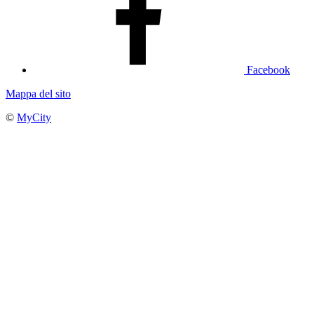
Facebook
Mappa del sito
©
MyCity