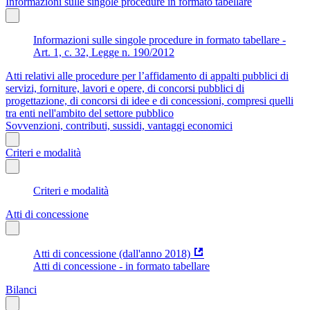
Informazioni sulle singole procedure in formato tabellare
Informazioni sulle singole procedure in formato tabellare -
Art. 1, c. 32, Legge n. 190/2012
Atti relativi alle procedure per l’affidamento di appalti pubblici di
servizi, forniture, lavori e opere, di concorsi pubblici di
progettazione, di concorsi di idee e di concessioni, compresi quelli
tra enti nell'ambito del settore pubblico
Sovvenzioni, contributi, sussidi, vantaggi economici
Criteri e modalità
Criteri e modalità
Atti di concessione
Atti di concessione (dall'anno 2018)
Atti di concessione - in formato tabellare
Bilanci