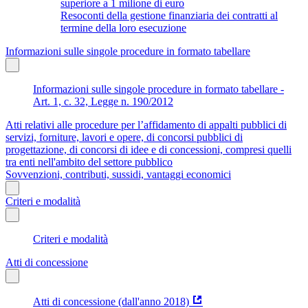
superiore a 1 milione di euro
Resoconti della gestione finanziaria dei contratti al
termine della loro esecuzione
Informazioni sulle singole procedure in formato tabellare
Informazioni sulle singole procedure in formato tabellare -
Art. 1, c. 32, Legge n. 190/2012
Atti relativi alle procedure per l’affidamento di appalti pubblici di
servizi, forniture, lavori e opere, di concorsi pubblici di
progettazione, di concorsi di idee e di concessioni, compresi quelli
tra enti nell'ambito del settore pubblico
Sovvenzioni, contributi, sussidi, vantaggi economici
Criteri e modalità
Criteri e modalità
Atti di concessione
Atti di concessione (dall'anno 2018)