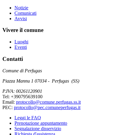
Notizie
Comunicati
Avvisi
Vivere il comune
Luoghi
Eventi
Contatti
Comune di Perfugas
Piazza Mannu 1 07034 - Perfugas (SS)
P.IVA: 00261120901
Tel: +390795639100
Email:
protocollo@comune.perfugas.ss.it
PEC:
protocollo@pec.comuneperfugas.it
Leggi le FAQ
Prenotazione appuntamento
Segnalazione disservizio
Richiesta d'assistenza