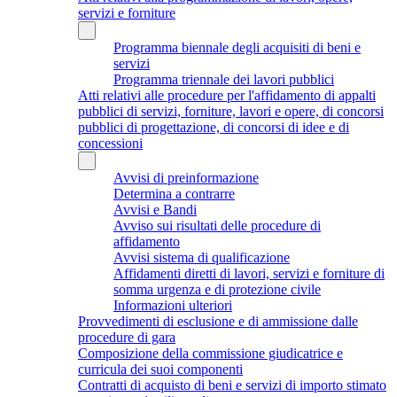
servizi e forniture
Programma biennale degli acquisiti di beni e
servizi
Programma triennale dei lavori pubblici
Atti relativi alle procedure per l'affidamento di appalti
pubblici di servizi, forniture, lavori e opere, di concorsi
pubblici di progettazione, di concorsi di idee e di
concessioni
Avvisi di preinformazione
Determina a contrarre
Avvisi e Bandi
Avviso sui risultati delle procedure di
affidamento
Avvisi sistema di qualificazione
Affidamenti diretti di lavori, servizi e forniture di
somma urgenza e di protezione civile
Informazioni ulteriori
Provvedimenti di esclusione e di ammissione dalle
procedure di gara
Composizione della commissione giudicatrice e
curricula dei suoi componenti
Contratti di acquisto di beni e servizi di importo stimato