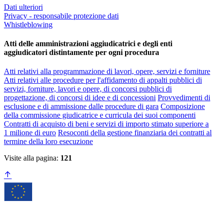
Dati ulteriori
Privacy - responsabile protezione dati
Whistleblowing
Atti delle amministrazioni aggiudicatrici e degli enti
aggiudicatori distintamente per ogni procedura
Atti relativi alla programmazione di lavori, opere, servizi e forniture
Atti relativi alle procedure per l'affidamento di appalti pubblici di
servizi, forniture, lavori e opere, di concorsi pubblici di
progettazione, di concorsi di idee e di concessioni
Provvedimenti di
esclusione e di ammissione dalle procedure di gara
Composizione
della commissione giudicatrice e curricula dei suoi componenti
Contratti di acquisto di beni e servizi di importo stimato superiore a
1 milione di euro
Resoconti della gestione finanziaria dei contratti al
termine della loro esecuzione
Visite alla pagina:
121