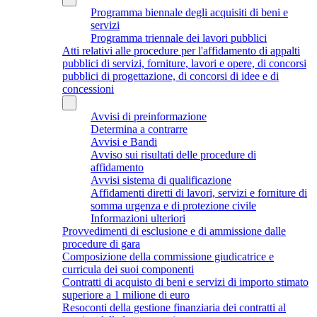
Programma biennale degli acquisiti di beni e
servizi
Programma triennale dei lavori pubblici
Atti relativi alle procedure per l'affidamento di appalti
pubblici di servizi, forniture, lavori e opere, di concorsi
pubblici di progettazione, di concorsi di idee e di
concessioni
Avvisi di preinformazione
Determina a contrarre
Avvisi e Bandi
Avviso sui risultati delle procedure di
affidamento
Avvisi sistema di qualificazione
Affidamenti diretti di lavori, servizi e forniture di
somma urgenza e di protezione civile
Informazioni ulteriori
Provvedimenti di esclusione e di ammissione dalle
procedure di gara
Composizione della commissione giudicatrice e
curricula dei suoi componenti
Contratti di acquisto di beni e servizi di importo stimato
superiore a 1 milione di euro
Resoconti della gestione finanziaria dei contratti al