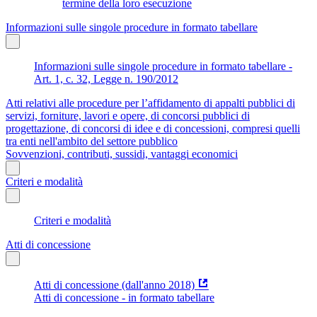
termine della loro esecuzione
Informazioni sulle singole procedure in formato tabellare
Informazioni sulle singole procedure in formato tabellare -
Art. 1, c. 32, Legge n. 190/2012
Atti relativi alle procedure per l’affidamento di appalti pubblici di
servizi, forniture, lavori e opere, di concorsi pubblici di
progettazione, di concorsi di idee e di concessioni, compresi quelli
tra enti nell'ambito del settore pubblico
Sovvenzioni, contributi, sussidi, vantaggi economici
Criteri e modalità
Criteri e modalità
Atti di concessione
Atti di concessione (dall'anno 2018)
Atti di concessione - in formato tabellare