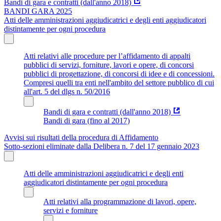
Bandi di gara e contratti (dall'anno 2018)
BANDI GARA 2025
Atti delle amministrazioni aggiudicatrici e degli enti aggiudicatori
distintamente per ogni procedura
Atti relativi alle procedure per l’affidamento di appalti
pubblici di servizi, forniture, lavori e opere, di concorsi
pubblici di progettazione, di concorsi di idee e di concessioni.
Compresi quelli tra enti nell'ambito del settore pubblico di cui
all'art. 5 del dlgs n. 50/2016
Bandi di gara e contratti (dall'anno 2018)
Bandi di gara (fino al 2017)
Avvisi sui risultati della procedura di Affidamento
Sotto-sezioni eliminate dalla Delibera n. 7 del 17 gennaio 2023
Atti delle amministrazioni aggiudicatrici e degli enti
aggiudicatori distintamente per ogni procedura
Atti relativi alla programmazione di lavori, opere,
servizi e forniture