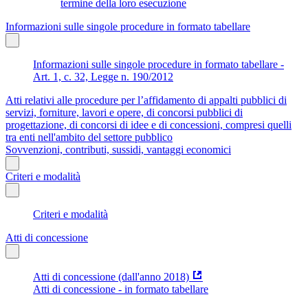
termine della loro esecuzione
Informazioni sulle singole procedure in formato tabellare
Informazioni sulle singole procedure in formato tabellare -
Art. 1, c. 32, Legge n. 190/2012
Atti relativi alle procedure per l’affidamento di appalti pubblici di
servizi, forniture, lavori e opere, di concorsi pubblici di
progettazione, di concorsi di idee e di concessioni, compresi quelli
tra enti nell'ambito del settore pubblico
Sovvenzioni, contributi, sussidi, vantaggi economici
Criteri e modalità
Criteri e modalità
Atti di concessione
Atti di concessione (dall'anno 2018)
Atti di concessione - in formato tabellare