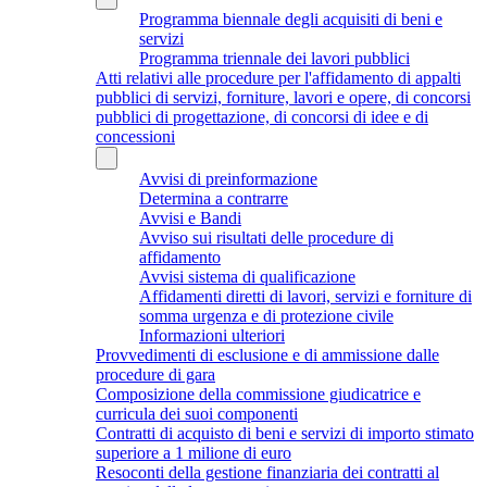
Programma biennale degli acquisiti di beni e
servizi
Programma triennale dei lavori pubblici
Atti relativi alle procedure per l'affidamento di appalti
pubblici di servizi, forniture, lavori e opere, di concorsi
pubblici di progettazione, di concorsi di idee e di
concessioni
Avvisi di preinformazione
Determina a contrarre
Avvisi e Bandi
Avviso sui risultati delle procedure di
affidamento
Avvisi sistema di qualificazione
Affidamenti diretti di lavori, servizi e forniture di
somma urgenza e di protezione civile
Informazioni ulteriori
Provvedimenti di esclusione e di ammissione dalle
procedure di gara
Composizione della commissione giudicatrice e
curricula dei suoi componenti
Contratti di acquisto di beni e servizi di importo stimato
superiore a 1 milione di euro
Resoconti della gestione finanziaria dei contratti al