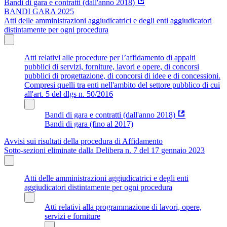
Bandi di gara e contratti (dall'anno 2018)
BANDI GARA 2025
Atti delle amministrazioni aggiudicatrici e degli enti aggiudicatori
distintamente per ogni procedura
Atti relativi alle procedure per l’affidamento di appalti
pubblici di servizi, forniture, lavori e opere, di concorsi
pubblici di progettazione, di concorsi di idee e di concessioni.
Compresi quelli tra enti nell'ambito del settore pubblico di cui
all'art. 5 del dlgs n. 50/2016
Bandi di gara e contratti (dall'anno 2018)
Bandi di gara (fino al 2017)
Avvisi sui risultati della procedura di Affidamento
Sotto-sezioni eliminate dalla Delibera n. 7 del 17 gennaio 2023
Atti delle amministrazioni aggiudicatrici e degli enti
aggiudicatori distintamente per ogni procedura
Atti relativi alla programmazione di lavori, opere,
servizi e forniture