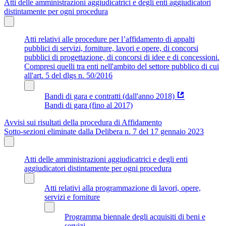
Atti delle amministrazioni aggiudicatrici e degli enti aggiudicatori
distintamente per ogni procedura
Atti relativi alle procedure per l’affidamento di appalti
pubblici di servizi, forniture, lavori e opere, di concorsi
pubblici di progettazione, di concorsi di idee e di concessioni.
Compresi quelli tra enti nell'ambito del settore pubblico di cui
all'art. 5 del dlgs n. 50/2016
Bandi di gara e contratti (dall'anno 2018)
Bandi di gara (fino al 2017)
Avvisi sui risultati della procedura di Affidamento
Sotto-sezioni eliminate dalla Delibera n. 7 del 17 gennaio 2023
Atti delle amministrazioni aggiudicatrici e degli enti
aggiudicatori distintamente per ogni procedura
Atti relativi alla programmazione di lavori, opere,
servizi e forniture
Programma biennale degli acquisiti di beni e
servizi