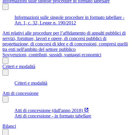
Informazioni sulle singole procedure in formato tabellare
Informazioni sulle singole procedure in formato tabellare -
Art. 1, c. 32, Legge n. 190/2012
Atti relativi alle procedure per l’affidamento di appalti pubblici di
servizi, forniture, lavori e opere, di concorsi pubblici di
progettazione, di concorsi di idee e di concessioni, compresi quelli
tra enti nell'ambito del settore pubblico
Sovvenzioni, contributi, sussidi, vantaggi economici
Criteri e modalità
Criteri e modalità
Atti di concessione
Atti di concessione (dall'anno 2018)
Atti di concessione - in formato tabellare
Bilanci