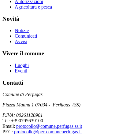
Autorizzazioni
Agricoltura e pesca
Novità
Notizie
Comunicati
Avvisi
Vivere il comune
Luoghi
Eventi
Contatti
Comune di Perfugas
Piazza Mannu 1 07034 - Perfugas (SS)
P.IVA: 00261120901
Tel: +390795639100
Email:
protocollo@comune.perfugas.ss.it
PEC:
protocollo@pec.comuneperfugas.it