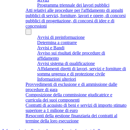
Programma triennale dei lavori pubblici
Atti relativi alle procedure per l'affidamento di appalti
pubblici di servizi, forniture, lavori e opere, di concorsi
pubblici di progettazione, di concorsi di idee e di
concessioni
Avvisi di preinformazione
Determina a contrarre
Avvisi e Bandi
Avviso sui risultati delle procedure di
affidamento
Avvisi sistema di qualificazione
Affidamenti diretti di lavori, servizi e forniture di
somma urgenza e di protezione civile
Informazioni ulteriori
Provvedimenti di esclusione e di ammissione dalle
procedure di gara
Composizione della commissione giudicatrice e
curricula dei suoi componenti
Contratti di acquisto di beni e servizi di importo stimato
superiore a 1 milione di euro
Resoconti della gestione finanziaria dei contratti al
termine della loro esecuzione