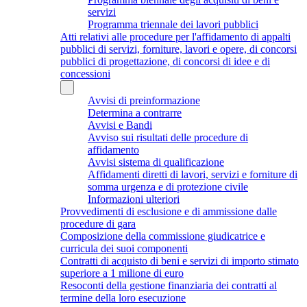
servizi
Programma triennale dei lavori pubblici
Atti relativi alle procedure per l'affidamento di appalti
pubblici di servizi, forniture, lavori e opere, di concorsi
pubblici di progettazione, di concorsi di idee e di
concessioni
Avvisi di preinformazione
Determina a contrarre
Avvisi e Bandi
Avviso sui risultati delle procedure di
affidamento
Avvisi sistema di qualificazione
Affidamenti diretti di lavori, servizi e forniture di
somma urgenza e di protezione civile
Informazioni ulteriori
Provvedimenti di esclusione e di ammissione dalle
procedure di gara
Composizione della commissione giudicatrice e
curricula dei suoi componenti
Contratti di acquisto di beni e servizi di importo stimato
superiore a 1 milione di euro
Resoconti della gestione finanziaria dei contratti al
termine della loro esecuzione