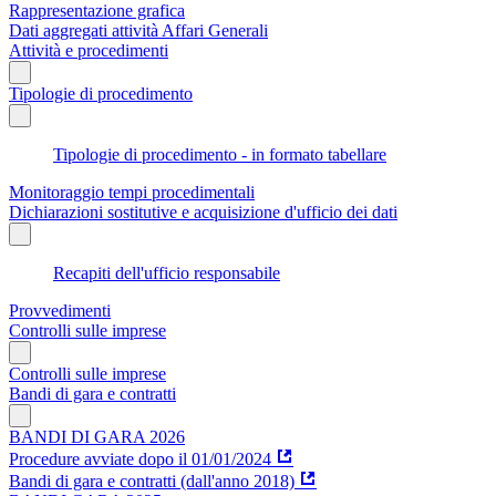
Rappresentazione grafica
Dati aggregati attività Affari Generali
Attività e procedimenti
Tipologie di procedimento
Tipologie di procedimento - in formato tabellare
Monitoraggio tempi procedimentali
Dichiarazioni sostitutive e acquisizione d'ufficio dei dati
Recapiti dell'ufficio responsabile
Provvedimenti
Controlli sulle imprese
Controlli sulle imprese
Bandi di gara e contratti
BANDI DI GARA 2026
Procedure avviate dopo il 01/01/2024
Bandi di gara e contratti (dall'anno 2018)