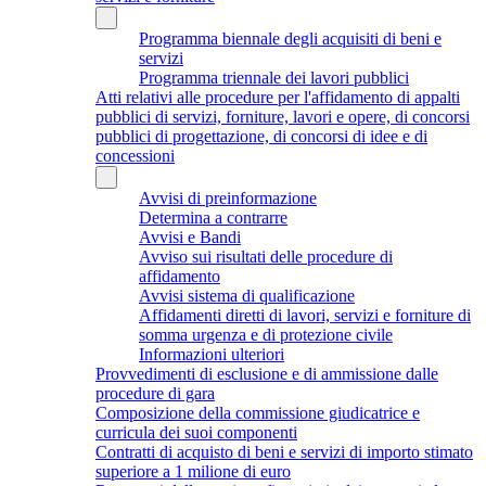
Programma biennale degli acquisiti di beni e
servizi
Programma triennale dei lavori pubblici
Atti relativi alle procedure per l'affidamento di appalti
pubblici di servizi, forniture, lavori e opere, di concorsi
pubblici di progettazione, di concorsi di idee e di
concessioni
Avvisi di preinformazione
Determina a contrarre
Avvisi e Bandi
Avviso sui risultati delle procedure di
affidamento
Avvisi sistema di qualificazione
Affidamenti diretti di lavori, servizi e forniture di
somma urgenza e di protezione civile
Informazioni ulteriori
Provvedimenti di esclusione e di ammissione dalle
procedure di gara
Composizione della commissione giudicatrice e
curricula dei suoi componenti
Contratti di acquisto di beni e servizi di importo stimato
superiore a 1 milione di euro