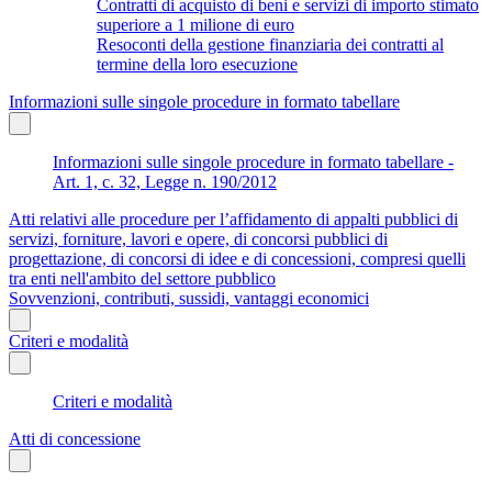
Contratti di acquisto di beni e servizi di importo stimato
superiore a 1 milione di euro
Resoconti della gestione finanziaria dei contratti al
termine della loro esecuzione
Informazioni sulle singole procedure in formato tabellare
Informazioni sulle singole procedure in formato tabellare -
Art. 1, c. 32, Legge n. 190/2012
Atti relativi alle procedure per l’affidamento di appalti pubblici di
servizi, forniture, lavori e opere, di concorsi pubblici di
progettazione, di concorsi di idee e di concessioni, compresi quelli
tra enti nell'ambito del settore pubblico
Sovvenzioni, contributi, sussidi, vantaggi economici
Criteri e modalità
Criteri e modalità
Atti di concessione