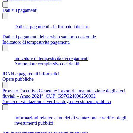
Dati sui pagamenti
Dati sui pagamenti - in formato tabellare
Dati sui pagamenti del servizio sanitario nazionale
Indicatore di tempestività pagamenti
Indicatore di tempestività dei pagamenti
Ammontare complessivo dei debiti
IBAN e pagamenti informatici
Opere pubbliche
Progetto Esecutivo Generale: Lavori di “manutenzione degli alvei
fluviali – Anno 2024”, CUP: G97G24000250002
Nuclei di valutazione e verifica degli investimenti pubblici
Informazioni relative ai nuclei di valutazione e verifica degli
investimenti pubblici