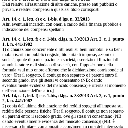
Dati relativi all'assunzione di altre cariche, presso enti pubblici o
privati, e relativi compensi a qualsiasi titolo corrisposti
Art. 14, c. 1, lett. e) e c. 1-bis, d.lgs. n. 33/2013
Altri eventuali incarichi con oneri a carico della finanza pubblica e
indicazione dei compensi spettanti
Art. 14, c. 1, lett. f) e c. 1-bis, d.lgs. n. 33/2013 Art. 2, c. 1, punto
1, l. n. 441/1982
1) dichiarazione concernente diritti reali su beni immobili e su beni
mobili iscritti in pubblici registri, titolarità di imprese, azioni di
società, quote di partecipazione a società, esercizio di funzioni di
amministratore o di sindaco di società, con l'apposizione della
formula «sul mio onore affermo che la dichiarazione corrisponde al
vero» [Per il soggetto, il coniuge non separato e i parenti entro il
secondo grado, ove gli stessi vi consentano (NB: dando
eventualmente evidenza del mancato consenso) e riferita al momento
dell'assunzione dell'incarico]
Art. 14, c. 1, lett. f) e c. 1-bis, d.lgs. n. 33/2013 Art. 2, c. 1, punto
2, l. n. 441/1982
2) copia dell'ultima dichiarazione dei redditi soggetti all'imposta sui
redditi delle persone fisiche [Per il soggetto, il coniuge non separato
e i parenti entro il secondo grado, ove gli stessi vi consentano (NB:
dando eventualmente evidenza del mancato consenso)] (NB: è
necessario limitare, con appositi accorgimenti a cura dell'interessato