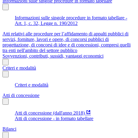
Informazioni sulle singole procedure in formato tabellare
Informazioni sulle singole procedure in formato tabellare -
Art. 1, c. 32, Legge n. 190/2012
Atti relativi alle procedure per l’affidamento di appalti pubblici di
servizi, forniture, lavori e opere, di concorsi pubblici di
progettazione, di concorsi di idee e di concessioni, compresi quelli
tra enti nell'ambito del settore pubblico
Sovvenzioni, contributi, sussidi, vantaggi economici
Criteri e modalità
Criteri e modalità
Atti di concessione
Atti di concessione (dall'anno 2018)
Atti di concessione - in formato tabellare
Bilanci