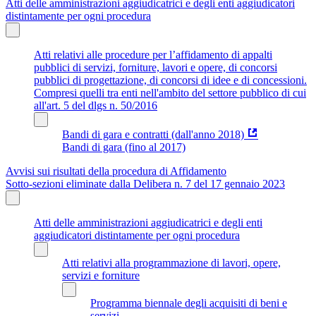
Atti delle amministrazioni aggiudicatrici e degli enti aggiudicatori
distintamente per ogni procedura
Atti relativi alle procedure per l’affidamento di appalti
pubblici di servizi, forniture, lavori e opere, di concorsi
pubblici di progettazione, di concorsi di idee e di concessioni.
Compresi quelli tra enti nell'ambito del settore pubblico di cui
all'art. 5 del dlgs n. 50/2016
Bandi di gara e contratti (dall'anno 2018)
Bandi di gara (fino al 2017)
Avvisi sui risultati della procedura di Affidamento
Sotto-sezioni eliminate dalla Delibera n. 7 del 17 gennaio 2023
Atti delle amministrazioni aggiudicatrici e degli enti
aggiudicatori distintamente per ogni procedura
Atti relativi alla programmazione di lavori, opere,
servizi e forniture
Programma biennale degli acquisiti di beni e
servizi