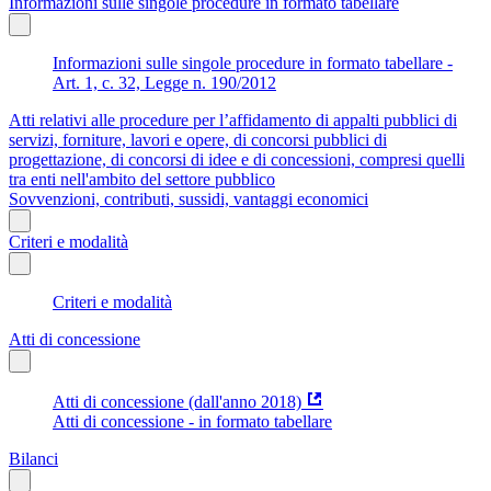
Informazioni sulle singole procedure in formato tabellare
Informazioni sulle singole procedure in formato tabellare -
Art. 1, c. 32, Legge n. 190/2012
Atti relativi alle procedure per l’affidamento di appalti pubblici di
servizi, forniture, lavori e opere, di concorsi pubblici di
progettazione, di concorsi di idee e di concessioni, compresi quelli
tra enti nell'ambito del settore pubblico
Sovvenzioni, contributi, sussidi, vantaggi economici
Criteri e modalità
Criteri e modalità
Atti di concessione
Atti di concessione (dall'anno 2018)
Atti di concessione - in formato tabellare
Bilanci