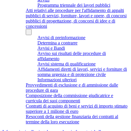
Programma triennale dei lavori pubblici
Atti relativi alle procedure per l'affidamento di appalti
pubblici di servizi, forniture, lavori e opere, di concorsi
pubblici di progettazione, di concorsi di idee e di
concessioni
Avvisi di preinformazione
Determina a contrarre
Avvisi e Bandi
Avviso sui risultati delle procedure di
affidamento
Avvisi sistema di qualificazione
Affidamenti diretti di lavori, servizi e forniture di
somma urgenza e di protezione civile
Informazioni ulteriori
Provvedimenti di esclusione e di ammissione dalle
procedure di gara
Composizione della commissione giudicatrice e
curricula dei suoi componenti
Contratti di acquisto di beni e servizi di importo stimato
superiore a 1 milione di euro
Resoconti della gestione finanziaria dei contratti al
termine della loro esecuzione