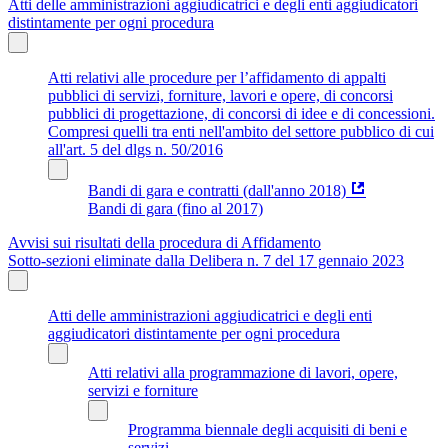
Atti delle amministrazioni aggiudicatrici e degli enti aggiudicatori
distintamente per ogni procedura
Atti relativi alle procedure per l’affidamento di appalti
pubblici di servizi, forniture, lavori e opere, di concorsi
pubblici di progettazione, di concorsi di idee e di concessioni.
Compresi quelli tra enti nell'ambito del settore pubblico di cui
all'art. 5 del dlgs n. 50/2016
Bandi di gara e contratti (dall'anno 2018)
Bandi di gara (fino al 2017)
Avvisi sui risultati della procedura di Affidamento
Sotto-sezioni eliminate dalla Delibera n. 7 del 17 gennaio 2023
Atti delle amministrazioni aggiudicatrici e degli enti
aggiudicatori distintamente per ogni procedura
Atti relativi alla programmazione di lavori, opere,
servizi e forniture
Programma biennale degli acquisiti di beni e
servizi