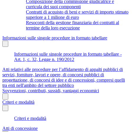
Composizione della commissione giudicatrice e
curricula dei suoi componenti
Contratti di acquisto di beni e servizi di importo stimato
superiore a 1 milione di euro
Resoconti della gestione finanziaria dei contratti al
termine della loro esecuzione
Informazioni sulle singole procedure in formato tabellare
Informazioni sulle singole procedure in formato tabellare -
Art. 1, c. 32, Legge n. 190/2012
Atti relativi alle procedure per l’affidamento di appalti pubblici di
servizi, forniture, lavori e opere, di concorsi pubblici di
progettazione, di concorsi di idee e di concessioni, compresi quelli
tra enti nell'ambito del settore pubblico
Sovvenzioni, contributi, sussidi, vantaggi economici
Criteri e modalità
Criteri e modalità
Atti di concessione