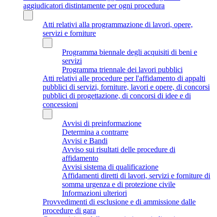
aggiudicatori distintamente per ogni procedura
Atti relativi alla programmazione di lavori, opere,
servizi e forniture
Programma biennale degli acquisiti di beni e
servizi
Programma triennale dei lavori pubblici
Atti relativi alle procedure per l'affidamento di appalti
pubblici di servizi, forniture, lavori e opere, di concorsi
pubblici di progettazione, di concorsi di idee e di
concessioni
Avvisi di preinformazione
Determina a contrarre
Avvisi e Bandi
Avviso sui risultati delle procedure di
affidamento
Avvisi sistema di qualificazione
Affidamenti diretti di lavori, servizi e forniture di
somma urgenza e di protezione civile
Informazioni ulteriori
Provvedimenti di esclusione e di ammissione dalle
procedure di gara