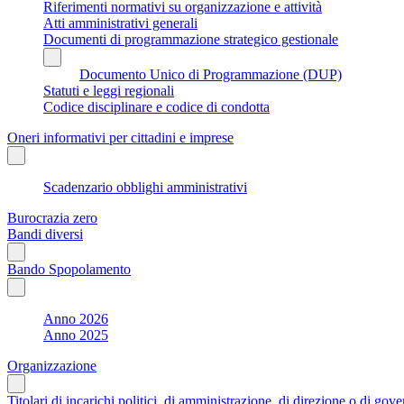
Riferimenti normativi su organizzazione e attività
Atti amministrativi generali
Documenti di programmazione strategico gestionale
Documento Unico di Programmazione (DUP)
Statuti e leggi regionali
Codice disciplinare e codice di condotta
Oneri informativi per cittadini e imprese
Scadenzario obblighi amministrativi
Burocrazia zero
Bandi diversi
Bando Spopolamento
Anno 2026
Anno 2025
Organizzazione
Titolari di incarichi politici, di amministrazione, di direzione o di gov