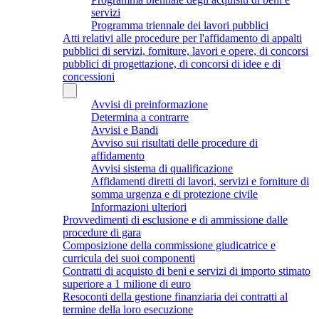
servizi
Programma triennale dei lavori pubblici
Atti relativi alle procedure per l'affidamento di appalti
pubblici di servizi, forniture, lavori e opere, di concorsi
pubblici di progettazione, di concorsi di idee e di
concessioni
Avvisi di preinformazione
Determina a contrarre
Avvisi e Bandi
Avviso sui risultati delle procedure di
affidamento
Avvisi sistema di qualificazione
Affidamenti diretti di lavori, servizi e forniture di
somma urgenza e di protezione civile
Informazioni ulteriori
Provvedimenti di esclusione e di ammissione dalle
procedure di gara
Composizione della commissione giudicatrice e
curricula dei suoi componenti
Contratti di acquisto di beni e servizi di importo stimato
superiore a 1 milione di euro
Resoconti della gestione finanziaria dei contratti al
termine della loro esecuzione