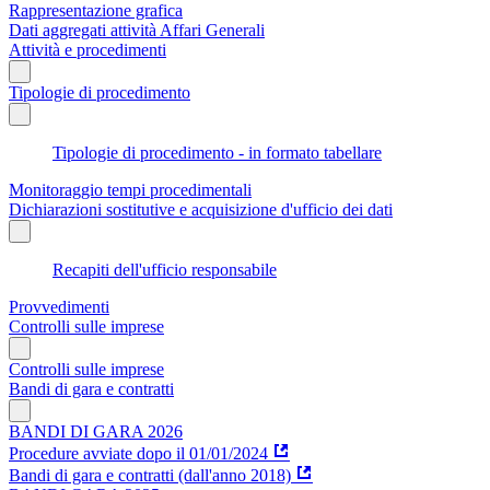
Rappresentazione grafica
Dati aggregati attività Affari Generali
Attività e procedimenti
Tipologie di procedimento
Tipologie di procedimento - in formato tabellare
Monitoraggio tempi procedimentali
Dichiarazioni sostitutive e acquisizione d'ufficio dei dati
Recapiti dell'ufficio responsabile
Provvedimenti
Controlli sulle imprese
Controlli sulle imprese
Bandi di gara e contratti
BANDI DI GARA 2026
Procedure avviate dopo il 01/01/2024
Bandi di gara e contratti (dall'anno 2018)