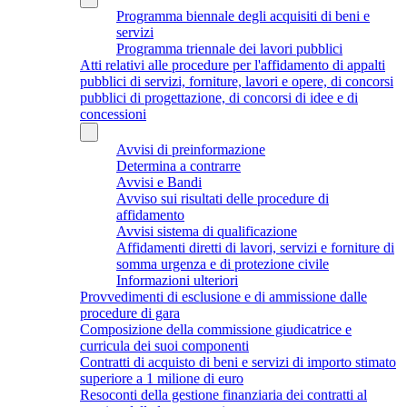
Programma biennale degli acquisiti di beni e
servizi
Programma triennale dei lavori pubblici
Atti relativi alle procedure per l'affidamento di appalti
pubblici di servizi, forniture, lavori e opere, di concorsi
pubblici di progettazione, di concorsi di idee e di
concessioni
Avvisi di preinformazione
Determina a contrarre
Avvisi e Bandi
Avviso sui risultati delle procedure di
affidamento
Avvisi sistema di qualificazione
Affidamenti diretti di lavori, servizi e forniture di
somma urgenza e di protezione civile
Informazioni ulteriori
Provvedimenti di esclusione e di ammissione dalle
procedure di gara
Composizione della commissione giudicatrice e
curricula dei suoi componenti
Contratti di acquisto di beni e servizi di importo stimato
superiore a 1 milione di euro
Resoconti della gestione finanziaria dei contratti al