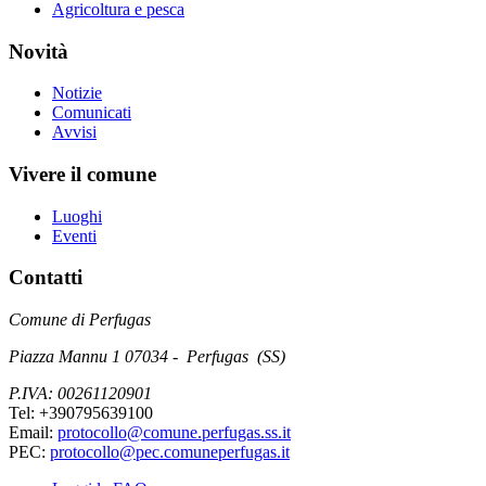
Agricoltura e pesca
Novità
Notizie
Comunicati
Avvisi
Vivere il comune
Luoghi
Eventi
Contatti
Comune di Perfugas
Piazza Mannu 1 07034 - Perfugas (SS)
P.IVA: 00261120901
Tel: +390795639100
Email:
protocollo@comune.perfugas.ss.it
PEC:
protocollo@pec.comuneperfugas.it