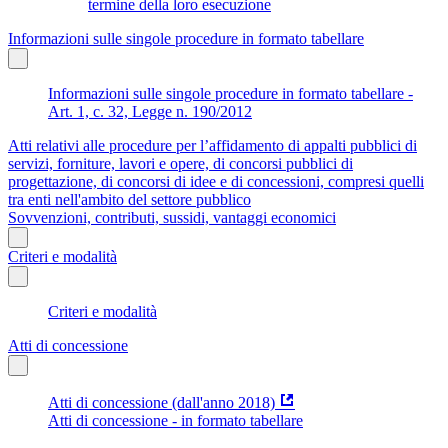
termine della loro esecuzione
Informazioni sulle singole procedure in formato tabellare
Informazioni sulle singole procedure in formato tabellare -
Art. 1, c. 32, Legge n. 190/2012
Atti relativi alle procedure per l’affidamento di appalti pubblici di
servizi, forniture, lavori e opere, di concorsi pubblici di
progettazione, di concorsi di idee e di concessioni, compresi quelli
tra enti nell'ambito del settore pubblico
Sovvenzioni, contributi, sussidi, vantaggi economici
Criteri e modalità
Criteri e modalità
Atti di concessione
Atti di concessione (dall'anno 2018)
Atti di concessione - in formato tabellare