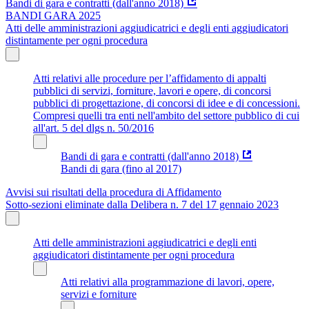
Bandi di gara e contratti (dall'anno 2018)
BANDI GARA 2025
Atti delle amministrazioni aggiudicatrici e degli enti aggiudicatori
distintamente per ogni procedura
Atti relativi alle procedure per l’affidamento di appalti
pubblici di servizi, forniture, lavori e opere, di concorsi
pubblici di progettazione, di concorsi di idee e di concessioni.
Compresi quelli tra enti nell'ambito del settore pubblico di cui
all'art. 5 del dlgs n. 50/2016
Bandi di gara e contratti (dall'anno 2018)
Bandi di gara (fino al 2017)
Avvisi sui risultati della procedura di Affidamento
Sotto-sezioni eliminate dalla Delibera n. 7 del 17 gennaio 2023
Atti delle amministrazioni aggiudicatrici e degli enti
aggiudicatori distintamente per ogni procedura
Atti relativi alla programmazione di lavori, opere,
servizi e forniture