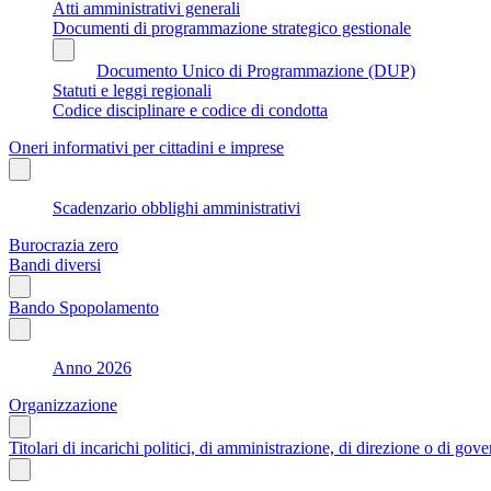
Atti amministrativi generali
Documenti di programmazione strategico gestionale
Documento Unico di Programmazione (DUP)
Statuti e leggi regionali
Codice disciplinare e codice di condotta
Oneri informativi per cittadini e imprese
Scadenzario obblighi amministrativi
Burocrazia zero
Bandi diversi
Bando Spopolamento
Anno 2026
Organizzazione
Titolari di incarichi politici, di amministrazione, di direzione o di gov