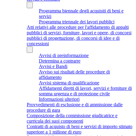
Programma biennale degli acquisiti di beni e
servizi
Programma triennale dei lavori pubblici
Atti relativi alle procedure per l'affidamento di appalti
pubblici di servizi, forniture, lavori e opere, di concorsi
pubblici di progettazione, di concorsi di idee e di
concessioni
Avvisi di preinformazione
Determina a contrarre
Avvisi e Bandi
Avviso sui risultati delle procedure di
affidamento
Avvisi sistema di qualificazione
Affidamenti diretti di lavori, servizi e forniture di
somma urgenza e di protezione civile
Informazioni ulteriori
Provvedimenti di esclusione e di ammissione dalle
procedure di gara
Composizione della commissione giudicatrice e
curricula dei suoi componenti
Contratti di acquisto di beni e servizi di importo stimato
superiore a 1 milione di euro