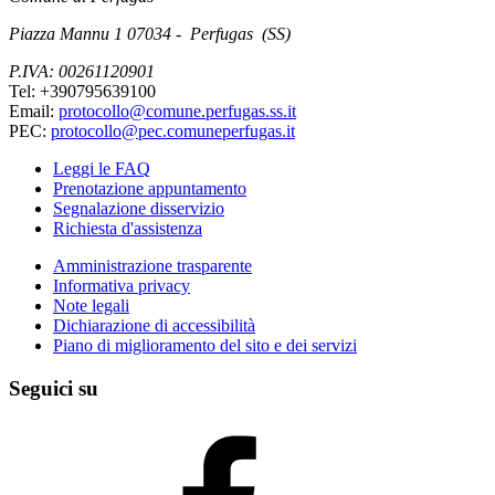
Piazza Mannu 1 07034 - Perfugas (SS)
P.IVA: 00261120901
Tel: +390795639100
Email:
protocollo@comune.perfugas.ss.it
PEC:
protocollo@pec.comuneperfugas.it
Leggi le FAQ
Prenotazione appuntamento
Segnalazione disservizio
Richiesta d'assistenza
Amministrazione trasparente
Informativa privacy
Note legali
Dichiarazione di accessibilità
Piano di miglioramento del sito e dei servizi
Seguici su