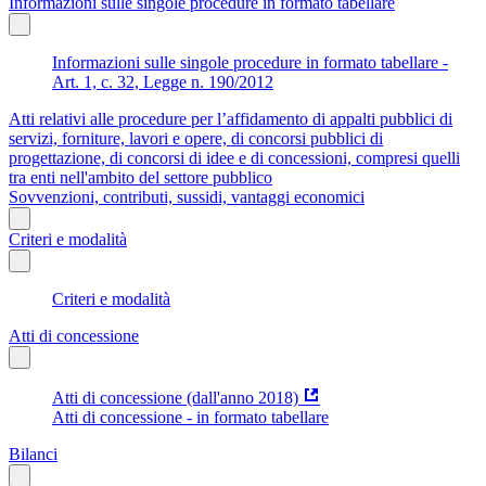
Informazioni sulle singole procedure in formato tabellare
Informazioni sulle singole procedure in formato tabellare -
Art. 1, c. 32, Legge n. 190/2012
Atti relativi alle procedure per l’affidamento di appalti pubblici di
servizi, forniture, lavori e opere, di concorsi pubblici di
progettazione, di concorsi di idee e di concessioni, compresi quelli
tra enti nell'ambito del settore pubblico
Sovvenzioni, contributi, sussidi, vantaggi economici
Criteri e modalità
Criteri e modalità
Atti di concessione
Atti di concessione (dall'anno 2018)
Atti di concessione - in formato tabellare
Bilanci