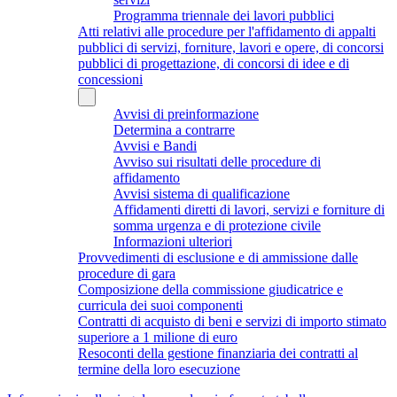
Programma triennale dei lavori pubblici
Atti relativi alle procedure per l'affidamento di appalti
pubblici di servizi, forniture, lavori e opere, di concorsi
pubblici di progettazione, di concorsi di idee e di
concessioni
Avvisi di preinformazione
Determina a contrarre
Avvisi e Bandi
Avviso sui risultati delle procedure di
affidamento
Avvisi sistema di qualificazione
Affidamenti diretti di lavori, servizi e forniture di
somma urgenza e di protezione civile
Informazioni ulteriori
Provvedimenti di esclusione e di ammissione dalle
procedure di gara
Composizione della commissione giudicatrice e
curricula dei suoi componenti
Contratti di acquisto di beni e servizi di importo stimato
superiore a 1 milione di euro
Resoconti della gestione finanziaria dei contratti al
termine della loro esecuzione