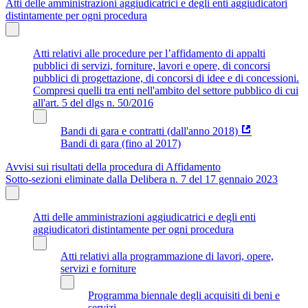
Atti delle amministrazioni aggiudicatrici e degli enti aggiudicatori
distintamente per ogni procedura
Atti relativi alle procedure per l’affidamento di appalti
pubblici di servizi, forniture, lavori e opere, di concorsi
pubblici di progettazione, di concorsi di idee e di concessioni.
Compresi quelli tra enti nell'ambito del settore pubblico di cui
all'art. 5 del dlgs n. 50/2016
Bandi di gara e contratti (dall'anno 2018)
Bandi di gara (fino al 2017)
Avvisi sui risultati della procedura di Affidamento
Sotto-sezioni eliminate dalla Delibera n. 7 del 17 gennaio 2023
Atti delle amministrazioni aggiudicatrici e degli enti
aggiudicatori distintamente per ogni procedura
Atti relativi alla programmazione di lavori, opere,
servizi e forniture
Programma biennale degli acquisiti di beni e
servizi