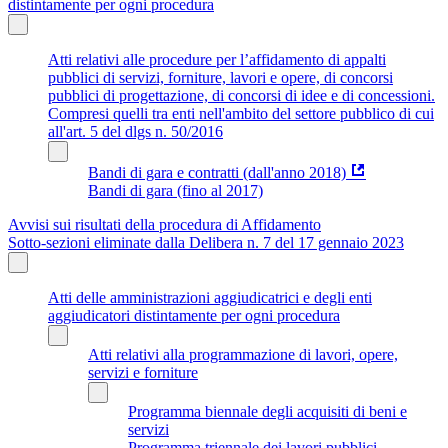
distintamente per ogni procedura
Atti relativi alle procedure per l’affidamento di appalti
pubblici di servizi, forniture, lavori e opere, di concorsi
pubblici di progettazione, di concorsi di idee e di concessioni.
Compresi quelli tra enti nell'ambito del settore pubblico di cui
all'art. 5 del dlgs n. 50/2016
Bandi di gara e contratti (dall'anno 2018)
Bandi di gara (fino al 2017)
Avvisi sui risultati della procedura di Affidamento
Sotto-sezioni eliminate dalla Delibera n. 7 del 17 gennaio 2023
Atti delle amministrazioni aggiudicatrici e degli enti
aggiudicatori distintamente per ogni procedura
Atti relativi alla programmazione di lavori, opere,
servizi e forniture
Programma biennale degli acquisiti di beni e
servizi
Programma triennale dei lavori pubblici