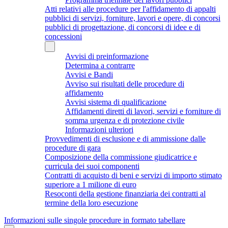
Atti relativi alle procedure per l'affidamento di appalti
pubblici di servizi, forniture, lavori e opere, di concorsi
pubblici di progettazione, di concorsi di idee e di
concessioni
Avvisi di preinformazione
Determina a contrarre
Avvisi e Bandi
Avviso sui risultati delle procedure di
affidamento
Avvisi sistema di qualificazione
Affidamenti diretti di lavori, servizi e forniture di
somma urgenza e di protezione civile
Informazioni ulteriori
Provvedimenti di esclusione e di ammissione dalle
procedure di gara
Composizione della commissione giudicatrice e
curricula dei suoi componenti
Contratti di acquisto di beni e servizi di importo stimato
superiore a 1 milione di euro
Resoconti della gestione finanziaria dei contratti al
termine della loro esecuzione
Informazioni sulle singole procedure in formato tabellare