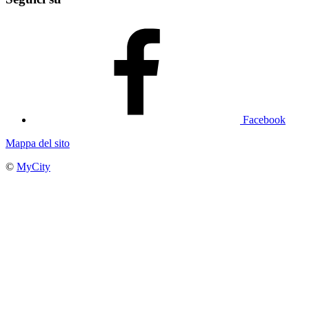
Facebook
Mappa del sito
©
MyCity