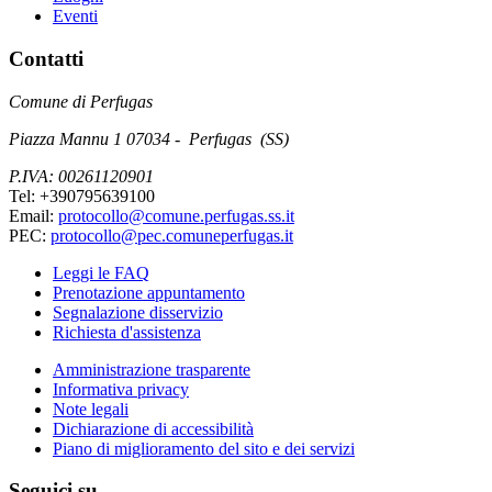
Eventi
Contatti
Comune di Perfugas
Piazza Mannu 1 07034 - Perfugas (SS)
P.IVA: 00261120901
Tel: +390795639100
Email:
protocollo@comune.perfugas.ss.it
PEC:
protocollo@pec.comuneperfugas.it
Leggi le FAQ
Prenotazione appuntamento
Segnalazione disservizio
Richiesta d'assistenza
Amministrazione trasparente
Informativa privacy
Note legali
Dichiarazione di accessibilità
Piano di miglioramento del sito e dei servizi
Seguici su