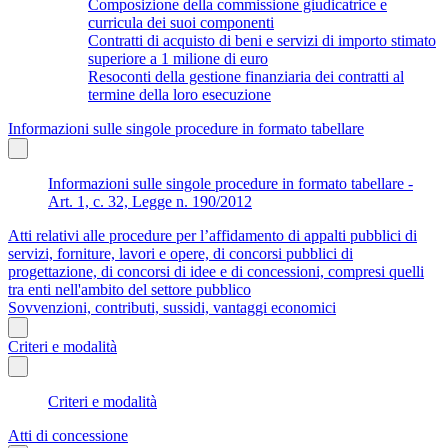
Composizione della commissione giudicatrice e
curricula dei suoi componenti
Contratti di acquisto di beni e servizi di importo stimato
superiore a 1 milione di euro
Resoconti della gestione finanziaria dei contratti al
termine della loro esecuzione
Informazioni sulle singole procedure in formato tabellare
Informazioni sulle singole procedure in formato tabellare -
Art. 1, c. 32, Legge n. 190/2012
Atti relativi alle procedure per l’affidamento di appalti pubblici di
servizi, forniture, lavori e opere, di concorsi pubblici di
progettazione, di concorsi di idee e di concessioni, compresi quelli
tra enti nell'ambito del settore pubblico
Sovvenzioni, contributi, sussidi, vantaggi economici
Criteri e modalità
Criteri e modalità
Atti di concessione