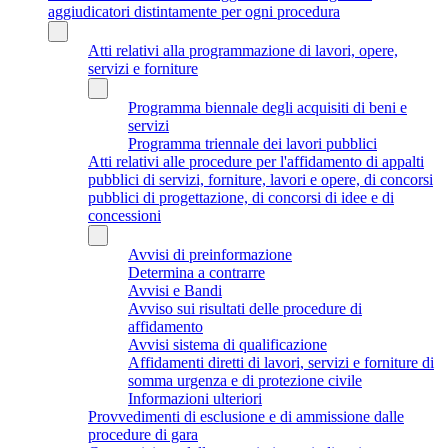
aggiudicatori distintamente per ogni procedura
Atti relativi alla programmazione di lavori, opere,
servizi e forniture
Programma biennale degli acquisiti di beni e
servizi
Programma triennale dei lavori pubblici
Atti relativi alle procedure per l'affidamento di appalti
pubblici di servizi, forniture, lavori e opere, di concorsi
pubblici di progettazione, di concorsi di idee e di
concessioni
Avvisi di preinformazione
Determina a contrarre
Avvisi e Bandi
Avviso sui risultati delle procedure di
affidamento
Avvisi sistema di qualificazione
Affidamenti diretti di lavori, servizi e forniture di
somma urgenza e di protezione civile
Informazioni ulteriori
Provvedimenti di esclusione e di ammissione dalle
procedure di gara