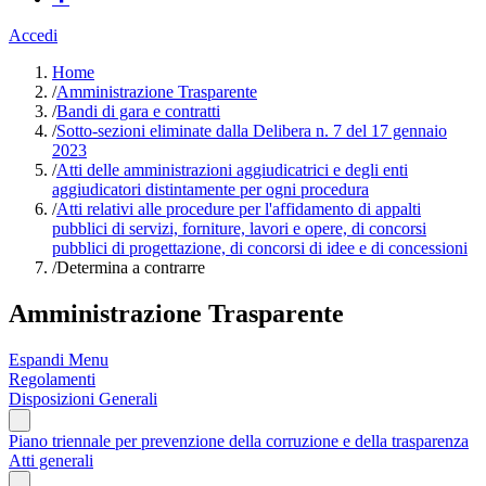
Accedi
Home
/
Amministrazione Trasparente
/
Bandi di gara e contratti
/
Sotto-sezioni eliminate dalla Delibera n. 7 del 17 gennaio
2023
/
Atti delle amministrazioni aggiudicatrici e degli enti
aggiudicatori distintamente per ogni procedura
/
Atti relativi alle procedure per l'affidamento di appalti
pubblici di servizi, forniture, lavori e opere, di concorsi
pubblici di progettazione, di concorsi di idee e di concessioni
/
Determina a contrarre
Amministrazione Trasparente
Espandi Menu
Regolamenti
Disposizioni Generali
Piano triennale per prevenzione della corruzione e della trasparenza
Atti generali