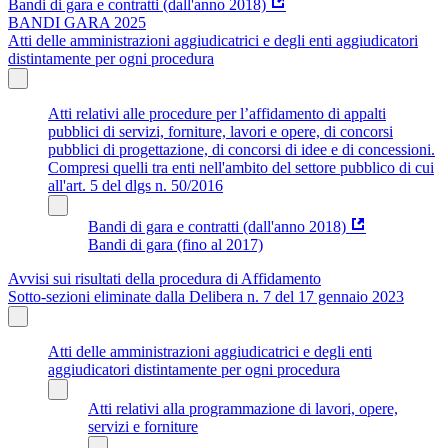
Bandi di gara e contratti (dall'anno 2018)
BANDI GARA 2025
Atti delle amministrazioni aggiudicatrici e degli enti aggiudicatori
distintamente per ogni procedura
Atti relativi alle procedure per l’affidamento di appalti
pubblici di servizi, forniture, lavori e opere, di concorsi
pubblici di progettazione, di concorsi di idee e di concessioni.
Compresi quelli tra enti nell'ambito del settore pubblico di cui
all'art. 5 del dlgs n. 50/2016
Bandi di gara e contratti (dall'anno 2018)
Bandi di gara (fino al 2017)
Avvisi sui risultati della procedura di Affidamento
Sotto-sezioni eliminate dalla Delibera n. 7 del 17 gennaio 2023
Atti delle amministrazioni aggiudicatrici e degli enti
aggiudicatori distintamente per ogni procedura
Atti relativi alla programmazione di lavori, opere,
servizi e forniture