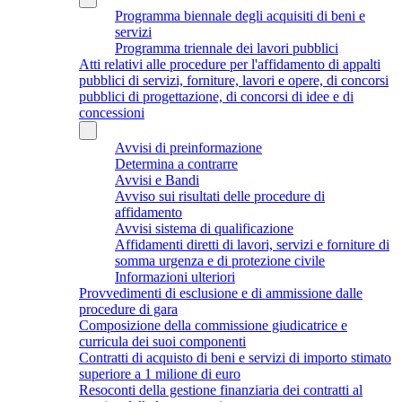
Programma biennale degli acquisiti di beni e
servizi
Programma triennale dei lavori pubblici
Atti relativi alle procedure per l'affidamento di appalti
pubblici di servizi, forniture, lavori e opere, di concorsi
pubblici di progettazione, di concorsi di idee e di
concessioni
Avvisi di preinformazione
Determina a contrarre
Avvisi e Bandi
Avviso sui risultati delle procedure di
affidamento
Avvisi sistema di qualificazione
Affidamenti diretti di lavori, servizi e forniture di
somma urgenza e di protezione civile
Informazioni ulteriori
Provvedimenti di esclusione e di ammissione dalle
procedure di gara
Composizione della commissione giudicatrice e
curricula dei suoi componenti
Contratti di acquisto di beni e servizi di importo stimato
superiore a 1 milione di euro
Resoconti della gestione finanziaria dei contratti al