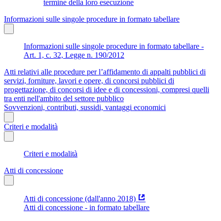
termine della loro esecuzione
Informazioni sulle singole procedure in formato tabellare
Informazioni sulle singole procedure in formato tabellare -
Art. 1, c. 32, Legge n. 190/2012
Atti relativi alle procedure per l’affidamento di appalti pubblici di
servizi, forniture, lavori e opere, di concorsi pubblici di
progettazione, di concorsi di idee e di concessioni, compresi quelli
tra enti nell'ambito del settore pubblico
Sovvenzioni, contributi, sussidi, vantaggi economici
Criteri e modalità
Criteri e modalità
Atti di concessione
Atti di concessione (dall'anno 2018)
Atti di concessione - in formato tabellare