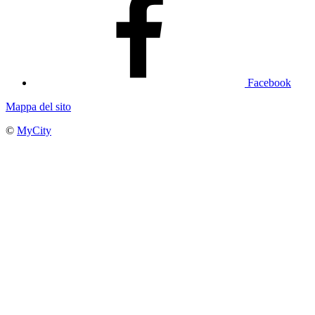
Facebook
Mappa del sito
©
MyCity