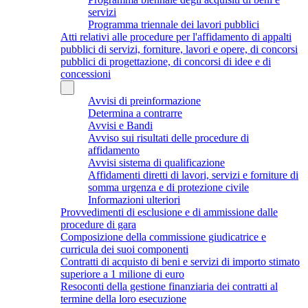
servizi
Programma triennale dei lavori pubblici
Atti relativi alle procedure per l'affidamento di appalti
pubblici di servizi, forniture, lavori e opere, di concorsi
pubblici di progettazione, di concorsi di idee e di
concessioni
Avvisi di preinformazione
Determina a contrarre
Avvisi e Bandi
Avviso sui risultati delle procedure di
affidamento
Avvisi sistema di qualificazione
Affidamenti diretti di lavori, servizi e forniture di
somma urgenza e di protezione civile
Informazioni ulteriori
Provvedimenti di esclusione e di ammissione dalle
procedure di gara
Composizione della commissione giudicatrice e
curricula dei suoi componenti
Contratti di acquisto di beni e servizi di importo stimato
superiore a 1 milione di euro
Resoconti della gestione finanziaria dei contratti al
termine della loro esecuzione