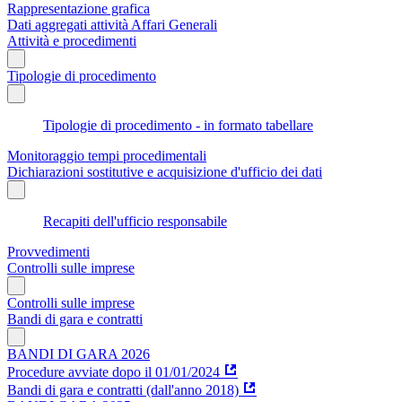
Rappresentazione grafica
Dati aggregati attività Affari Generali
Attività e procedimenti
Tipologie di procedimento
Tipologie di procedimento - in formato tabellare
Monitoraggio tempi procedimentali
Dichiarazioni sostitutive e acquisizione d'ufficio dei dati
Recapiti dell'ufficio responsabile
Provvedimenti
Controlli sulle imprese
Controlli sulle imprese
Bandi di gara e contratti
BANDI DI GARA 2026
Procedure avviate dopo il 01/01/2024
Bandi di gara e contratti (dall'anno 2018)