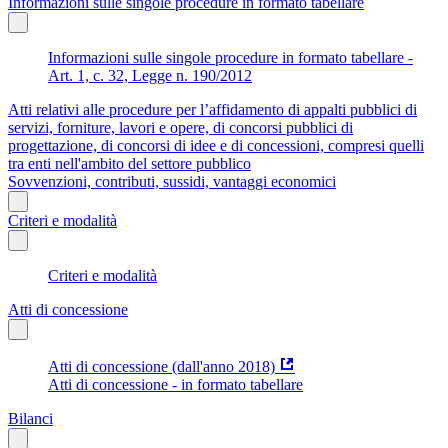
Informazioni sulle singole procedure in formato tabellare
Informazioni sulle singole procedure in formato tabellare -
Art. 1, c. 32, Legge n. 190/2012
Atti relativi alle procedure per l’affidamento di appalti pubblici di
servizi, forniture, lavori e opere, di concorsi pubblici di
progettazione, di concorsi di idee e di concessioni, compresi quelli
tra enti nell'ambito del settore pubblico
Sovvenzioni, contributi, sussidi, vantaggi economici
Criteri e modalità
Criteri e modalità
Atti di concessione
Atti di concessione (dall'anno 2018)
Atti di concessione - in formato tabellare
Bilanci