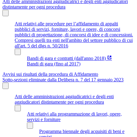
Atti delle amministrazioni aggiudicatrici e degli enti aggiudicatori
distintamente per ogni procedura
Atti relativi alle procedure per l’affidamento di appalti
pubblici di servizi, forniture, lavori e opere, di concorsi
pubblici di progettazione, di concorsi di idee e di concessioni.
Compresi quelli tra enti nell'ambito del settore pubblico di cui
all'art. 5 del dlgs n. 50/2016
Bandi di gara e contratti (dall'anno 2018)
Bandi di gara (fino al 2017)
Avvisi sui risultati della procedura di Affidamento
Sotto-sezioni eliminate dalla Delibera n. 7 del 17 gennaio 2023
Atti delle amministrazioni aggiudicatrici e degli enti
aggiudicatori distintamente per ogni procedura
Atti relativi alla programmazione di lavori, opere,
servizi e forniture
Programma biennale degli acquisiti di beni e
servizi