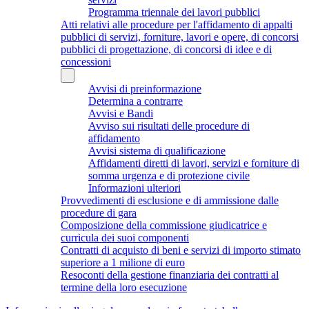
Programma triennale dei lavori pubblici
Atti relativi alle procedure per l'affidamento di appalti
pubblici di servizi, forniture, lavori e opere, di concorsi
pubblici di progettazione, di concorsi di idee e di
concessioni
Avvisi di preinformazione
Determina a contrarre
Avvisi e Bandi
Avviso sui risultati delle procedure di
affidamento
Avvisi sistema di qualificazione
Affidamenti diretti di lavori, servizi e forniture di
somma urgenza e di protezione civile
Informazioni ulteriori
Provvedimenti di esclusione e di ammissione dalle
procedure di gara
Composizione della commissione giudicatrice e
curricula dei suoi componenti
Contratti di acquisto di beni e servizi di importo stimato
superiore a 1 milione di euro
Resoconti della gestione finanziaria dei contratti al
termine della loro esecuzione