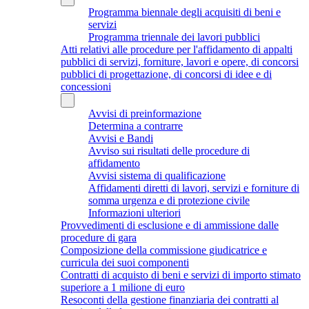
Programma biennale degli acquisiti di beni e
servizi
Programma triennale dei lavori pubblici
Atti relativi alle procedure per l'affidamento di appalti
pubblici di servizi, forniture, lavori e opere, di concorsi
pubblici di progettazione, di concorsi di idee e di
concessioni
Avvisi di preinformazione
Determina a contrarre
Avvisi e Bandi
Avviso sui risultati delle procedure di
affidamento
Avvisi sistema di qualificazione
Affidamenti diretti di lavori, servizi e forniture di
somma urgenza e di protezione civile
Informazioni ulteriori
Provvedimenti di esclusione e di ammissione dalle
procedure di gara
Composizione della commissione giudicatrice e
curricula dei suoi componenti
Contratti di acquisto di beni e servizi di importo stimato
superiore a 1 milione di euro
Resoconti della gestione finanziaria dei contratti al