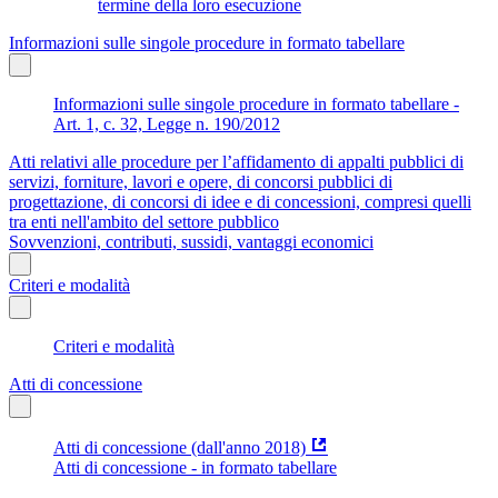
termine della loro esecuzione
Informazioni sulle singole procedure in formato tabellare
Informazioni sulle singole procedure in formato tabellare -
Art. 1, c. 32, Legge n. 190/2012
Atti relativi alle procedure per l’affidamento di appalti pubblici di
servizi, forniture, lavori e opere, di concorsi pubblici di
progettazione, di concorsi di idee e di concessioni, compresi quelli
tra enti nell'ambito del settore pubblico
Sovvenzioni, contributi, sussidi, vantaggi economici
Criteri e modalità
Criteri e modalità
Atti di concessione
Atti di concessione (dall'anno 2018)
Atti di concessione - in formato tabellare