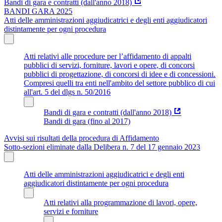
Bandi di gara e contratti (dall'anno 2018)
BANDI GARA 2025
Atti delle amministrazioni aggiudicatrici e degli enti aggiudicatori
distintamente per ogni procedura
Atti relativi alle procedure per l’affidamento di appalti
pubblici di servizi, forniture, lavori e opere, di concorsi
pubblici di progettazione, di concorsi di idee e di concessioni.
Compresi quelli tra enti nell'ambito del settore pubblico di cui
all'art. 5 del dlgs n. 50/2016
Bandi di gara e contratti (dall'anno 2018)
Bandi di gara (fino al 2017)
Avvisi sui risultati della procedura di Affidamento
Sotto-sezioni eliminate dalla Delibera n. 7 del 17 gennaio 2023
Atti delle amministrazioni aggiudicatrici e degli enti
aggiudicatori distintamente per ogni procedura
Atti relativi alla programmazione di lavori, opere,
servizi e forniture