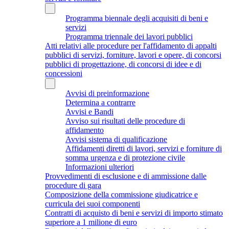
Programma biennale degli acquisiti di beni e
servizi
Programma triennale dei lavori pubblici
Atti relativi alle procedure per l'affidamento di appalti
pubblici di servizi, forniture, lavori e opere, di concorsi
pubblici di progettazione, di concorsi di idee e di
concessioni
Avvisi di preinformazione
Determina a contrarre
Avvisi e Bandi
Avviso sui risultati delle procedure di
affidamento
Avvisi sistema di qualificazione
Affidamenti diretti di lavori, servizi e forniture di
somma urgenza e di protezione civile
Informazioni ulteriori
Provvedimenti di esclusione e di ammissione dalle
procedure di gara
Composizione della commissione giudicatrice e
curricula dei suoi componenti
Contratti di acquisto di beni e servizi di importo stimato
superiore a 1 milione di euro