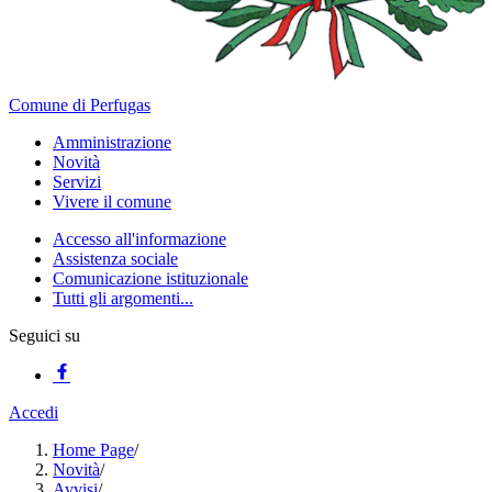
Comune di Perfugas
Amministrazione
Novità
Servizi
Vivere il comune
Accesso all'informazione
Assistenza sociale
Comunicazione istituzionale
Tutti gli argomenti...
Seguici su
Accedi
Home Page
/
Novità
/
Avvisi
/