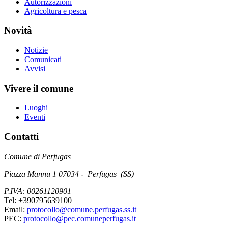
Autorizzazioni
Agricoltura e pesca
Novità
Notizie
Comunicati
Avvisi
Vivere il comune
Luoghi
Eventi
Contatti
Comune di Perfugas
Piazza Mannu 1 07034 - Perfugas (SS)
P.IVA: 00261120901
Tel: +390795639100
Email:
protocollo@comune.perfugas.ss.it
PEC:
protocollo@pec.comuneperfugas.it