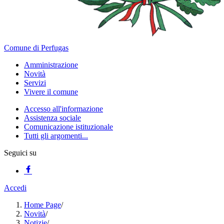
Comune di Perfugas
Amministrazione
Novità
Servizi
Vivere il comune
Accesso all'informazione
Assistenza sociale
Comunicazione istituzionale
Tutti gli argomenti...
Seguici su
Accedi
Home Page
/
Novità
/
Notizie
/