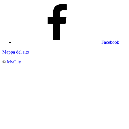
Facebook
Mappa del sito
©
MyCity