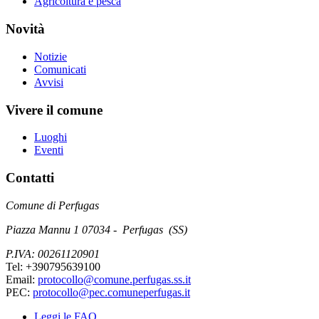
Agricoltura e pesca
Novità
Notizie
Comunicati
Avvisi
Vivere il comune
Luoghi
Eventi
Contatti
Comune di Perfugas
Piazza Mannu 1 07034 - Perfugas (SS)
P.IVA: 00261120901
Tel: +390795639100
Email:
protocollo@comune.perfugas.ss.it
PEC:
protocollo@pec.comuneperfugas.it
Leggi le FAQ