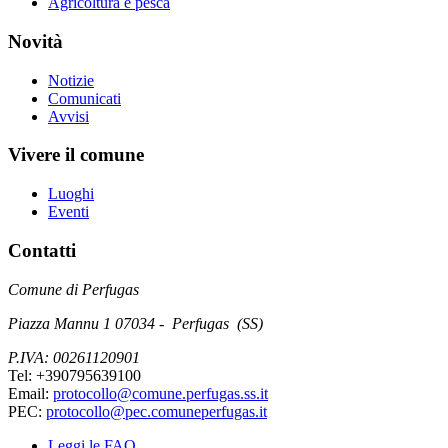
Agricoltura e pesca
Novità
Notizie
Comunicati
Avvisi
Vivere il comune
Luoghi
Eventi
Contatti
Comune di Perfugas
Piazza Mannu 1 07034 - Perfugas (SS)
P.IVA: 00261120901
Tel: +390795639100
Email:
protocollo@comune.perfugas.ss.it
PEC:
protocollo@pec.comuneperfugas.it
Leggi le FAQ