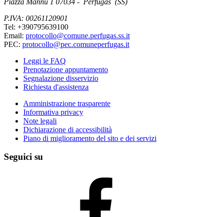
Piazza Mannu 1 07034 - Perfugas (SS)
P.IVA: 00261120901
Tel: +390795639100
Email:
protocollo@comune.perfugas.ss.it
PEC:
protocollo@pec.comuneperfugas.it
Leggi le FAQ
Prenotazione appuntamento
Segnalazione disservizio
Richiesta d'assistenza
Amministrazione trasparente
Informativa privacy
Note legali
Dichiarazione di accessibilità
Piano di miglioramento del sito e dei servizi
Seguici su