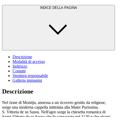
INDICE DELLA PAGINA
Descrizione
Modalità di accesso
Indirizzo
Contatti
Struttura responsabile
Galleria immagini
Descrizione
Nel rione di Montiju, annessa a un ricovero gestito da religiose,
sorge una moderna cappella intitolata alla Mater Purissima.
S. Vittoria de su Sassu. Nell'agro sorge la chiesetta romanica di
Santa Vittoria de su Sassu che fu consacrata nel 1120 e che alcuni