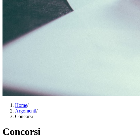
Home
/
Argomenti
/
Concorsi
Concorsi